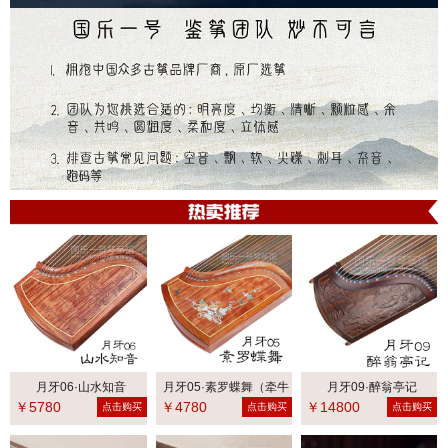
月牙06·山水知音
月牙05·素罗蝶舞（牵牛
月牙09·醉翁亭记
￥5780
￥4780
￥14800
花）
点击购买
点击购买
点击购买