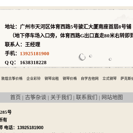
地址：广州市天河区体育西路5号骏汇大厦南座首层8号铺
（地下停车场入口旁，体育西路G出口直走80米右转即
联系人：王经理
手机：
13925181900
Q Q： 1638318228
敦煌古筝价格
企业彩铃
钢琴出租
钢琴价格
自学吉他网
立式钢琴
萨克斯
首页
|
古筝杂谈
|
关于我们
|
联系我们
|
网站地图
0285号
所有
电话：13925181900