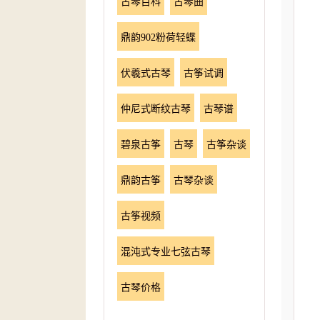
古琴百科
古琴曲
鼎韵902粉荷轻蝶
伏羲式古琴
古筝试调
仲尼式断纹古琴
古琴谱
碧泉古筝
古琴
古筝杂谈
鼎韵古筝
古琴杂谈
古筝视频
混沌式专业七弦古琴
古琴价格