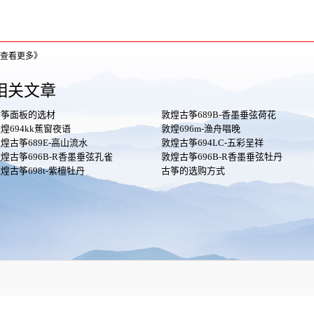
查看更多》
相关文章
古筝面板的选材
敦煌古筝689B-香墨垂弦荷花
煌694kk蕉窗夜语
敦煌696m-渔舟唱晚
煌古筝689E-高山流水
敦煌古筝694LC-五彩呈祥
煌古筝696B-R香墨垂弦孔雀
敦煌古筝696B-R香墨垂弦牡丹
煌古筝698t-紫檀牡丹
古筝的选购方式