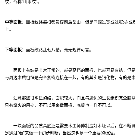
纹，俗称“山水纹”。
中等面板：
面板纹路每根都贯穿前后岳山，但是间距过宽或过窄;亦或者
上。
下等面板：
面板纹路乱七八糟，毫无规律可言。
面板上有结是非常正常的，越是高档的面板，也越容易有结，但是注
与周边木质组织是完全紧密连接在一起，有的其实是钙化物，有的是
注意那些很明显的结，面积较大，而且与周边的生长组织完全脱离，
只有烧火的用处，不可以用来做面板，底板也一样不可以。
一块面板的品质高底还是需要木工师傅制造好木坯以后，在不断调
是通过“看”来做一个初步判断，当然这也是一个重要的标准。