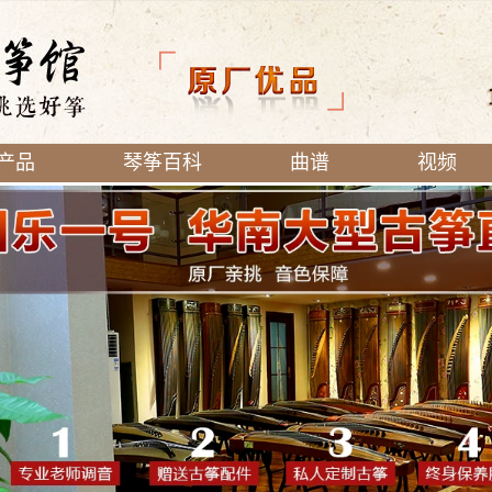
产品
琴筝百科
曲谱
视频