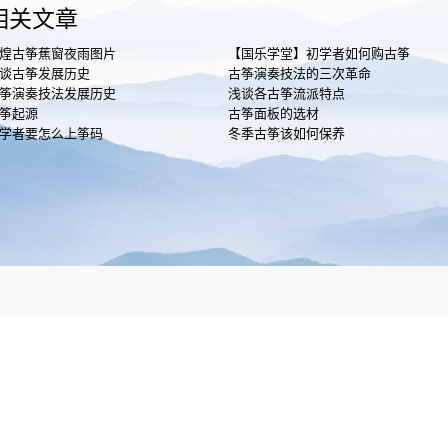
相关文章
煌古筝蕉窗夜雨图片
【国乐学堂】初学者如何购古筝
谈古筝发展历史
古筝演奏技法的三次革命
筝演奏技法发展历史
浅谈各古筝流派特点
筝起源
古筝面板的选材
学者要怎么上筝码
冬季古筝该如何保养