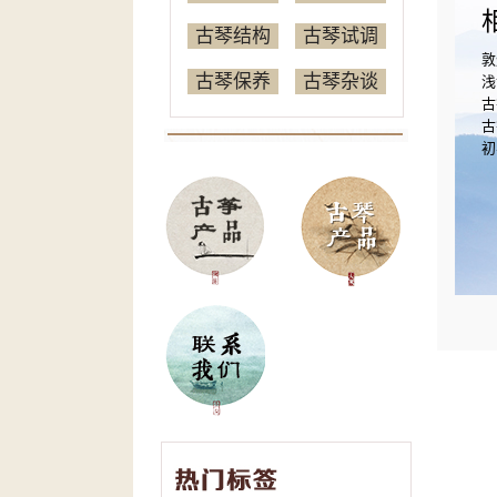
古琴结构
古琴试调
敦
古琴保养
古琴杂谈
浅
古
古
初