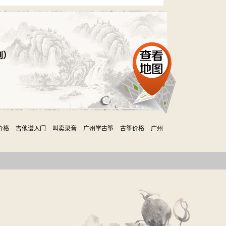
到）
价格
吉他谱入门
叫卖录音
广州学古筝
古筝价格
广州