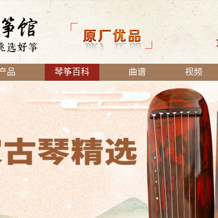
产品
琴筝百科
曲谱
视频