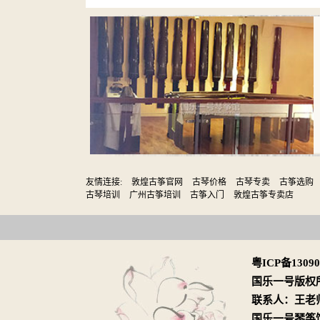
友情连接:
敦煌古筝官网
古琴价格
古琴专卖
古筝选购
古琴培训
广州古筝培训
古筝入门
敦煌古筝专卖店
粤ICP备1309
国乐一号版权
联系人：王老师 
国乐一号琴筝