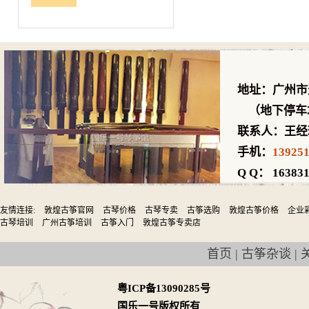
地址：广州市
（地下停车场
联系人：王经
手机：
13925
Q Q： 163831
友情连接:
敦煌古筝官网
古琴价格
古琴专卖
古筝选购
敦煌古筝价格
企业
古琴培训
广州古筝培训
古筝入门
敦煌古筝专卖店
首页
|
古筝杂谈
|
粤ICP备13090285号
国乐一号版权所有