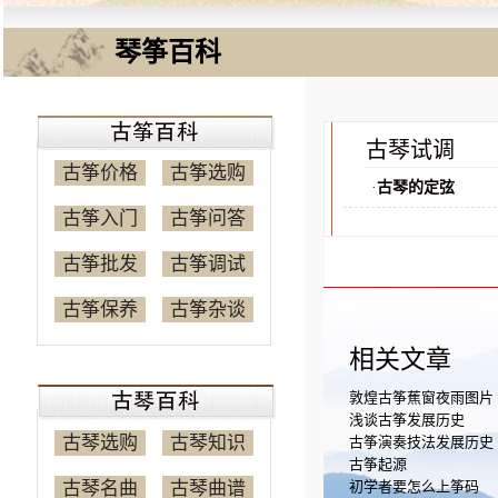
琴筝百科
古琴试调
古筝价格
古筝选购
·
古琴的定弦
古筝入门
古筝问答
古筝批发
古筝调试
古筝保养
古筝杂谈
相关文章
敦煌古筝蕉窗夜雨图片
浅谈古筝发展历史
古琴选购
古琴知识
古筝演奏技法发展历史
古筝起源
古琴名曲
古琴曲谱
初学者要怎么上筝码