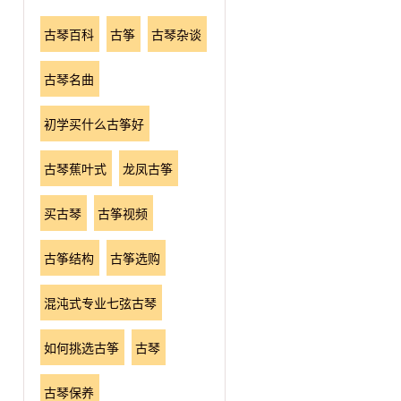
古琴百科
古筝
古琴杂谈
古琴名曲
初学买什么古筝好
古琴蕉叶式
龙凤古筝
买古琴
古筝视频
古筝结构
古筝选购
混沌式专业七弦古琴
如何挑选古筝
古琴
古琴保养