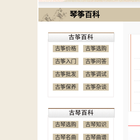
琴筝百科
古筝价格
古筝选购
古筝入门
古筝问答
古筝批发
古筝调试
古筝保养
古筝杂谈
古琴选购
古琴知识
古琴名曲
古琴曲谱