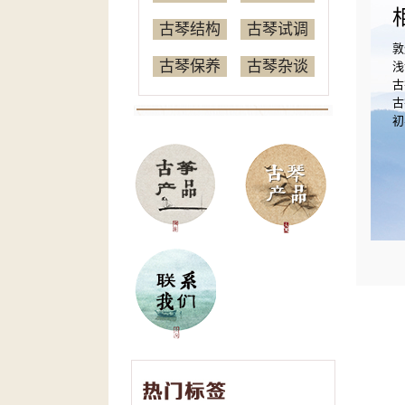
古琴结构
古琴试调
敦
古琴保养
古琴杂谈
浅
古
古
初