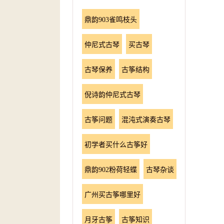
鼎韵903雀鸣枝头
仲尼式古琴
买古琴
古琴保养
古筝结构
倪诗韵仲尼式古琴
古筝问题
混沌式演奏古琴
初学者买什么古筝好
鼎韵902粉荷轻蝶
古琴杂谈
广州买古筝哪里好
月牙古筝
古筝知识