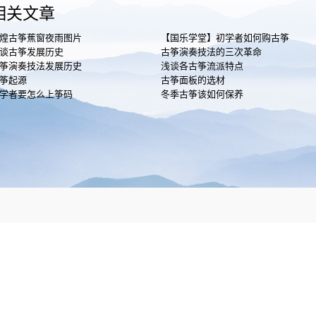
相关文章
煌古筝蕉窗夜雨图片
【国乐学堂】初学者如何购古筝
谈古筝发展历史
古筝演奏技法的三次革命
筝演奏技法发展历史
浅谈各古筝流派特点
筝起源
古筝面板的选材
学者要怎么上筝码
冬季古筝该如何保养