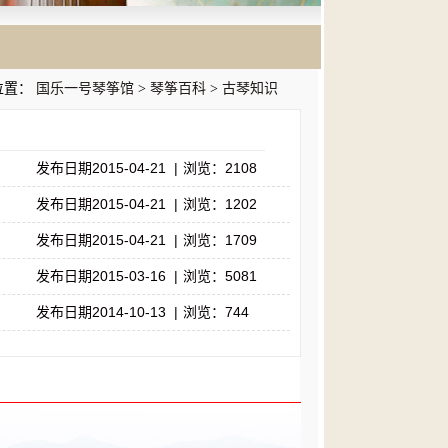
位置：
国乐一号琴筝馆
>
琴筝百科
>
古琴知识
发布日期2015-04-21 |
浏览：2108
发布日期2015-04-21 |
浏览：1202
发布日期2015-04-21 |
浏览：1709
发布日期2015-03-16 |
浏览：5081
发布日期2014-10-13 |
浏览：744