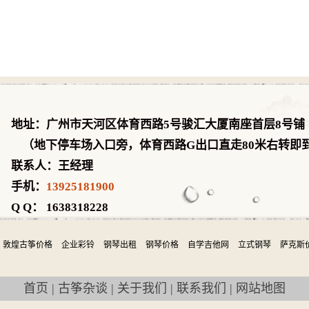
地址：广州市天河区体育西路5号骏汇大厦南座首层8号铺
（地下停车场入口旁，体育西路G出口直走80米右转即
联系人：王经理
手机：
13925181900
Q Q： 1638318228
敦煌古筝价格
企业彩铃
钢琴出租
钢琴价格
自学吉他网
立式钢琴
萨克斯
首页
|
古筝杂谈
|
关于我们
|
联系我们
|
网站地图