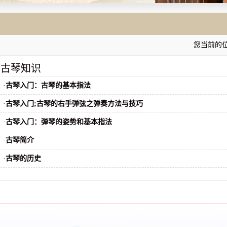
您当前的
古琴知识
·
古琴入门：古琴的基本指法
·
古琴入门;古琴的右手弹弦之弹奏方法与技巧
·
古琴入门：弹琴的姿势和基本指法
·
古琴简介
·
古琴的历史