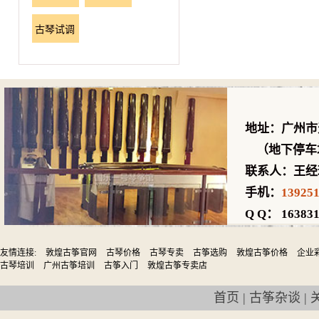
古琴试调
地址：广州市
（地下停车场
联系人：王经
手机：
13925
Q Q： 163831
友情连接:
敦煌古筝官网
古琴价格
古琴专卖
古筝选购
敦煌古筝价格
企业
古琴培训
广州古筝培训
古筝入门
敦煌古筝专卖店
首页
|
古筝杂谈
|