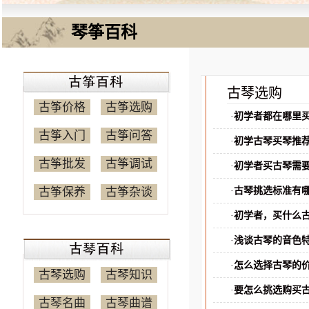
琴筝百科
古琴选购
古筝价格
古筝选购
·
初学者都在哪里
古筝入门
古筝问答
·
初学古琴买琴推
古筝批发
古筝调试
·
初学者买古琴需
古筝保养
古筝杂谈
·
古琴挑选标准有
·
初学者，买什么
·
浅谈古琴的音色
·
怎么选择古琴的
古琴选购
古琴知识
·
要怎么挑选购买
古琴名曲
古琴曲谱