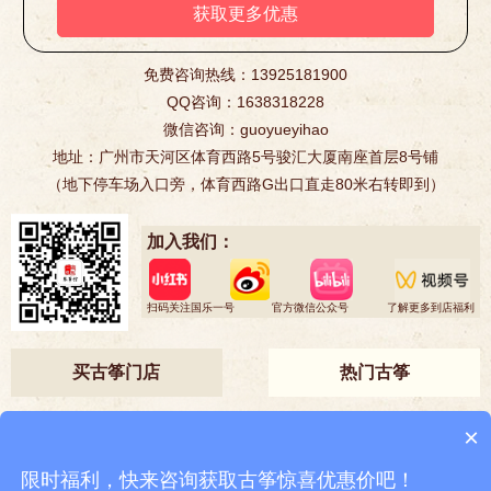
免费咨询热线：13925181900
QQ咨询：1638318228
微信咨询：guoyueyihao
地址：广州市天河区体育西路5号骏汇大厦南座首层8号铺
（地下停车场入口旁，体育西路G出口直走80米右转即到）
加入我们：
扫码关注国乐一号
官方微信公众号
了解更多到店福利
买古筝门店
热门古筝
•广州增城买古筝
•广州番禺买古筝
•广州天河买古筝
•广州从化买古筝
×
•广州南沙买古筝
•广州花都买古筝
•广州荔湾买古筝
•广州越秀买古筝
限时福利，快来咨询获取古筝惊喜优惠价吧！