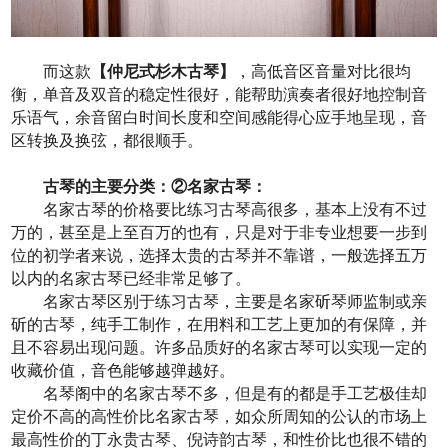
而这款
【仲尼式杉木古琴】
，高低音区音量对比很均
衡，单音及双音的稳定性很好，能帮助演奏者很好地控制音
乐语气，余音留白时间长度和空间感能得心应手地呈现，音
区转换及换弦，都很顺手。
古琴的主要分类：②名家古琴：
名家古琴的价格要比练习古琴高很多，基本上没有不过
万的，甚至是上至百万的也有，只是对于非专业想要一步到
位的初学者来说，选择太贵的古琴并不靠谱，一般选择五万
以内的名家古琴已经非常足够了。
名家古琴区别于练习古琴，主要是名家斫琴师监制或亲
斫的古琴，纯手工制作，在用料和工艺上更加的有保障，并
且不容易出现问题。许多品质好的名家古琴可以实现一定的
收藏价值，音色能够越弹越好。
名琴阁中的名家古琴不多，但是有的都是手工艺极佳却
定价不高的高性价比名家古琴，如众所周知的公认的市场上
最高性价的丁永贵古琴、倪诗韵古琴，和性价比也很不错的