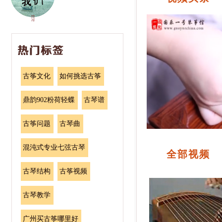
古筝文化
如何挑选古筝
鼎韵902粉荷轻蝶
古琴谱
古筝问题
古琴曲
混沌式专业七弦古琴
全部视频
古琴结构
古筝视频
古琴教学
广州买古筝哪里好