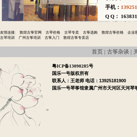
手机：
13925
Q Q： 163831
友情连接:
敦煌古筝官网
古琴价格
古琴专卖
古筝选购
敦煌古筝价格
企业
古琴培训
广州古筝培训
古筝入门
敦煌古筝专卖店
首页
|
古筝杂谈
|
粤ICP备13090285号
国乐一号版权所有
联系人：王老师 电话：13925181900
国乐一号琴筝馆隶属广州市天河区天河琴