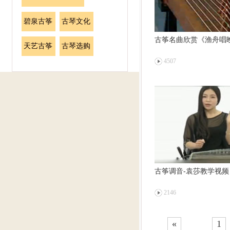
碧泉古筝
古琴文化
古筝名曲欣赏《渔舟唱
天艺古筝
古琴选购
4507
古筝调音-袁莎教学视频
2146
«
1