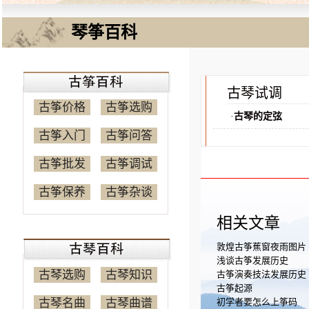
琴筝百科
古琴试调
古筝价格
古筝选购
·
古琴的定弦
古筝入门
古筝问答
古筝批发
古筝调试
古筝保养
古筝杂谈
相关文章
敦煌古筝蕉窗夜雨图片
浅谈古筝发展历史
古琴选购
古琴知识
古筝演奏技法发展历史
古筝起源
古琴名曲
古琴曲谱
初学者要怎么上筝码