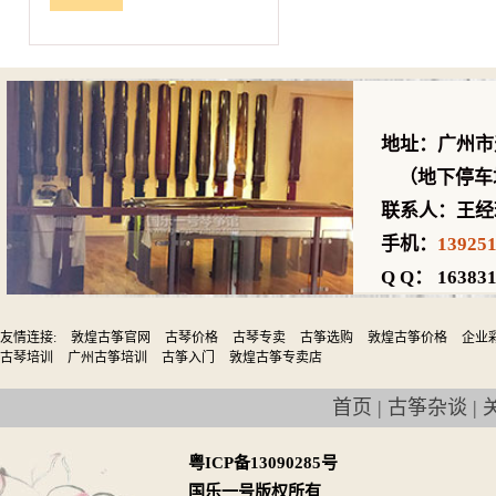
地址：广州市
（地下停车场
联系人：王经
手机：
13925
Q Q： 163831
友情连接:
敦煌古筝官网
古琴价格
古琴专卖
古筝选购
敦煌古筝价格
企业
古琴培训
广州古筝培训
古筝入门
敦煌古筝专卖店
首页
|
古筝杂谈
|
粤ICP备13090285号
国乐一号版权所有