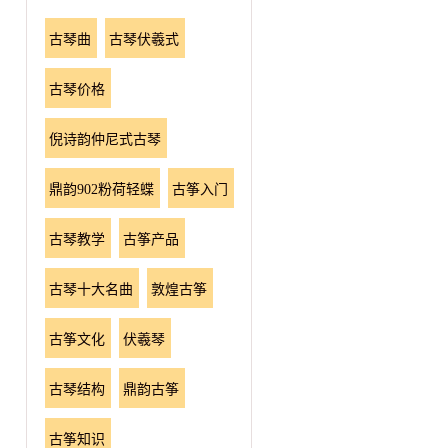
古琴曲
古琴伏羲式
古琴价格
倪诗韵仲尼式古琴
鼎韵902粉荷轻蝶
古筝入门
古琴教学
古筝产品
古琴十大名曲
敦煌古筝
古筝文化
伏羲琴
古琴结构
鼎韵古筝
古筝知识