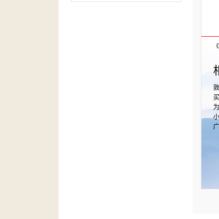
《
敦
买
为
小