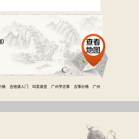
到）
价格
吉他谱入门
叫卖录音
广州学古筝
古筝价格
广州