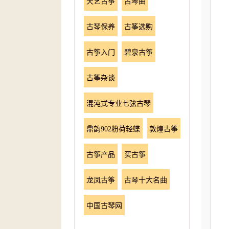
天艺古筝
古琴曲
古琴保养
古筝选购
古筝入门
碧泉古筝
古筝杂谈
混沌式专业七弦古琴
鼎韵902粉荷轻蝶
敦煌古筝
古筝产品
买古筝
龙凤古筝
古琴十大名曲
中国古琴网