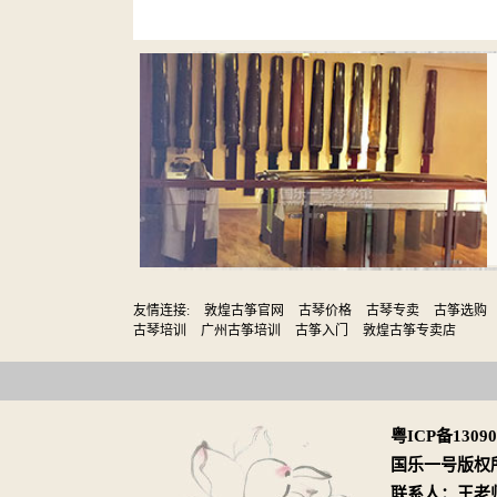
友情连接:
敦煌古筝官网
古琴价格
古琴专卖
古筝选购
古琴培训
广州古筝培训
古筝入门
敦煌古筝专卖店
粤ICP备1309
国乐一号版权
联系人：王老师 