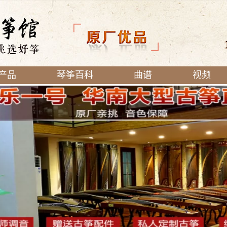
产品
琴筝百科
曲谱
视频