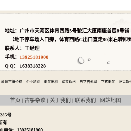
地址：广州市天河区体育西路5号骏汇大厦南座首层8号铺
（地下停车场入口旁，体育西路G出口直走80米右转即
联系人：王经理
手机：
13925181900
Q Q： 1638318228
敦煌古筝价格
企业彩铃
钢琴出租
钢琴价格
自学吉他网
立式钢琴
萨克斯
首页
|
古筝杂谈
|
关于我们
|
联系我们
|
网站地图
0285号
所有
电话：13925181900