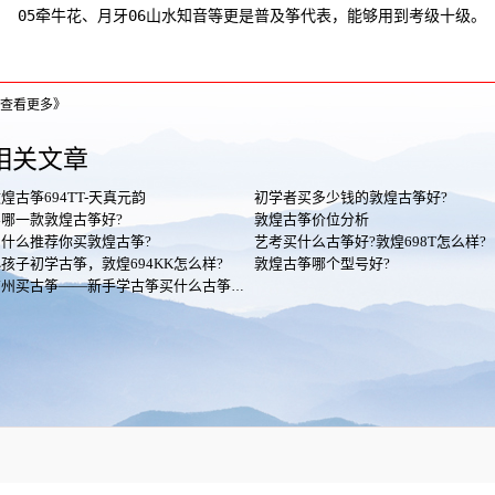
05牵牛花、月牙06山水知音等更是普及筝代表，能够用到考级十级。
查看更多》
相关文章
煌古筝694TT-天真元韵
初学者买多少钱的敦煌古筝好?
哪一款敦煌古筝好?
敦煌古筝价位分析
什么推荐你买敦煌古筝?
艺考买什么古筝好?敦煌698T怎么样?
孩子初学古筝，敦煌694KK怎么样?
敦煌古筝哪个型号好?
广州买古筝——新手学古筝买什么古筝好？