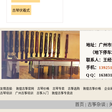
古琴伏羲式
地址：广州市
（地下停车场
联系人：王经
手机：
13925
Q Q： 163831
友情连接:
敦煌古筝官网
古琴价格
古琴专卖
古筝选购
敦煌古筝价格
企业
古琴培训
广州古筝培训
古筝入门
敦煌古筝专卖店
首页
|
古筝杂谈
|