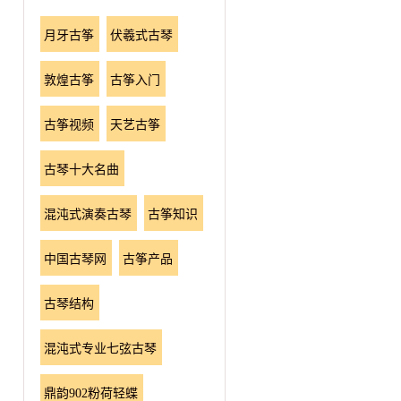
月牙古筝
伏羲式古琴
敦煌古筝
古筝入门
古筝视频
天艺古筝
古琴十大名曲
混沌式演奏古琴
古筝知识
中国古琴网
古筝产品
古琴结构
混沌式专业七弦古琴
鼎韵902粉荷轻蝶