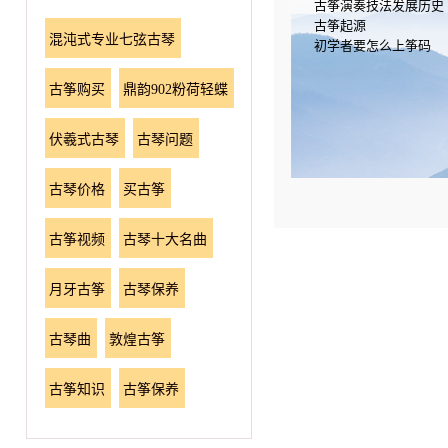
古筝演奏技法发展历史
古筝起源
混沌式专业七弦古琴
初学者要怎么上筝码
古筝购买
鼎韵902粉荷轻蝶
伏羲式古琴
古琴问题
古琴价格
买古筝
古筝视频
古琴十大名曲
月牙古筝
古琴保养
古琴曲
敦煌古筝
古筝知识
古筝保养