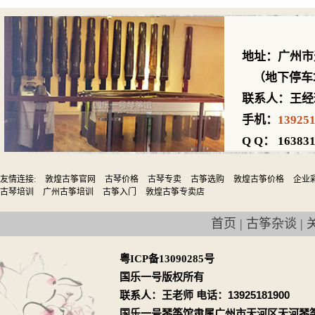
地址：广州市
（地下停车场
联系人：王经
手机：
13925
Q Q： 163831
友情连接:
敦煌古筝官网
古琴价格
古琴专卖
古筝选购
敦煌古筝价格
企业
古琴培训
广州古筝培训
古筝入门
敦煌古筝专卖店
首页
|
古筝杂谈
|
粤ICP备13090285号
国乐一号版权所有
联系人：王老师 电话：13925181900
国乐一号琴筝馆隶属广州市天河区天河琴